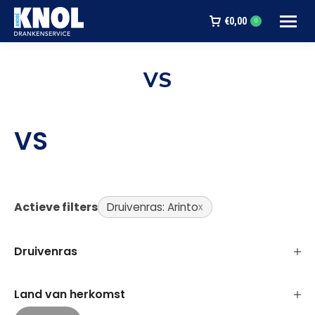
€
0,00
0
VS
Je bent hier:
VS
Actieve filters
Druivenras: Arinto
Druivenras
Land van herkomst