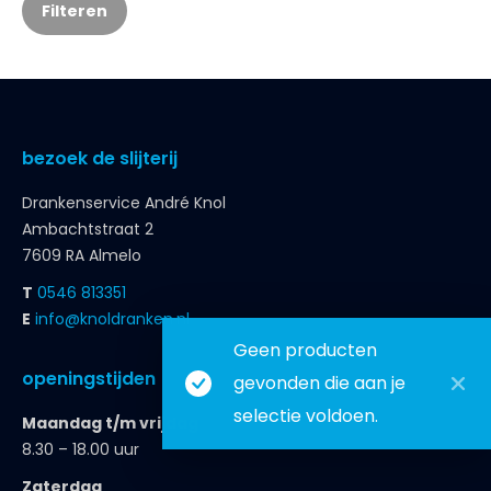
Filteren
bezoek de slijterij
Drankenservice André Knol
Ambachtstraat 2
7609 RA Almelo
T
0546 813351
E
info@knoldranken.nl
Geen producten
openingstijden
gevonden die aan je
selectie voldoen.
Maandag t/m vrijdag
8.30 – 18.00 uur
Zaterdag