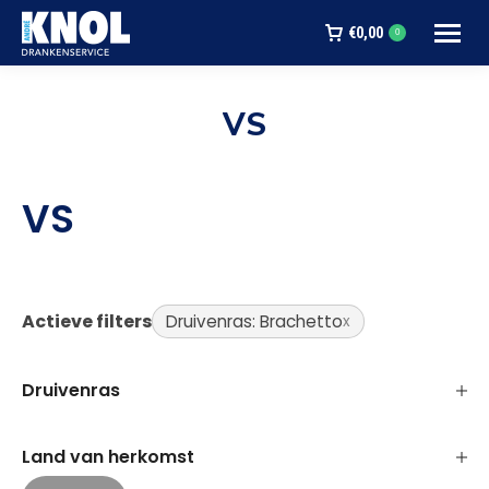
€
0,00
0
VS
Je bent hier:
VS
Actieve filters
Druivenras: Brachetto
Druivenras
Land van herkomst