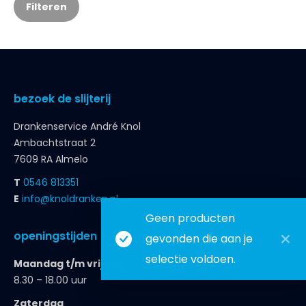
Filteren
bezoek de slijterij
Drankenservice André Knol
Ambachtstraat 2
7609 RA Almelo
T
0546 813351
E
info@knoldranken.nl
Geen producten
openingstijden
gevonden die aan je
selectie voldoen.
Maandag t/m vrijdag
8.30 – 18.00 uur
Zaterdag