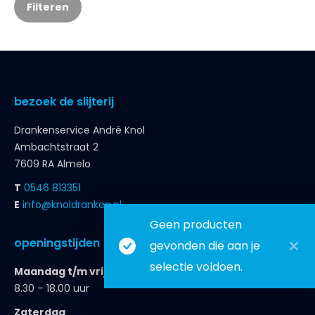
Filteren
bezoek de slijterij
Drankenservice André Knol
Ambachtstraat 2
7609 RA Almelo
T
0546 813351
E
info@knoldranken.nl
Geen producten
openingstijden
gevonden die aan je
selectie voldoen.
Maandag t/m vrijdag
8.30 – 18.00 uur
Zaterdag