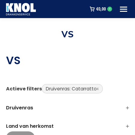
€
0,00
0
VS
Je bent hier:
VS
Actieve filters
Druivenras: Catarratto
Druivenras
Land van herkomst