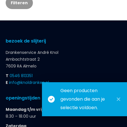
Filteren
bezoek de slijterij
Drankenservice André Knol
Ambachtstraat 2
7609 RA Almelo
T
0546 813351
E
info@knoldranken.nl
Geen producten
openingstijden
gevonden die aan je
selectie voldoen.
Maandag t/m vrijdag
8.30 – 18.00 uur
Zaterdag