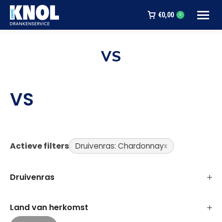
€
0,00
0
VS
Je bent hier:
VS
Actieve filters
Druivenras: Chardonnay
Druivenras
Land van herkomst