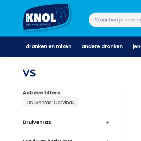
dranken en mixen
andere dranken
je
dranken en mixen
andere dranken
je
VS
Actieve filters
Druivenras: Corvina
Druivenras