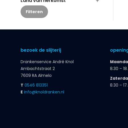
Land van herkomst
Filteren
bezoek de slijterij
opening
Drankenservice André Knol
Maandag
Ambachtstraat 2
8.30 – 18
7609 RA Almelo
Zaterd
T
0546 813351
8.30 – 17
E
info@knoldranken.nl