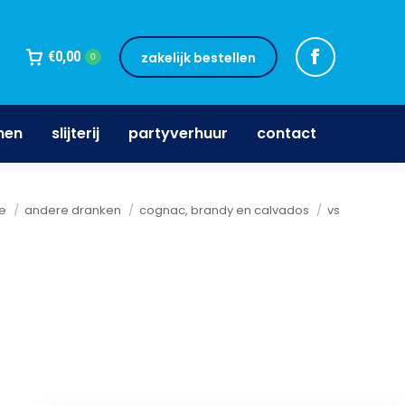
jnen
slijterij
partyverhuur
contact
€
0,00
zakelijk bestellen
0
nen
slijterij
partyverhuur
contact
ent hier:
e
andere dranken
cognac, brandy en calvados
vs