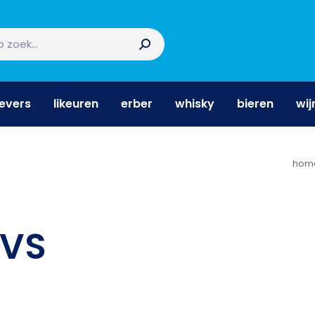
nevers
likeuren
erber
whisky
bieren
wi
nevers
likeuren
erber
whisky
bieren
wij
Je b
hom
VS