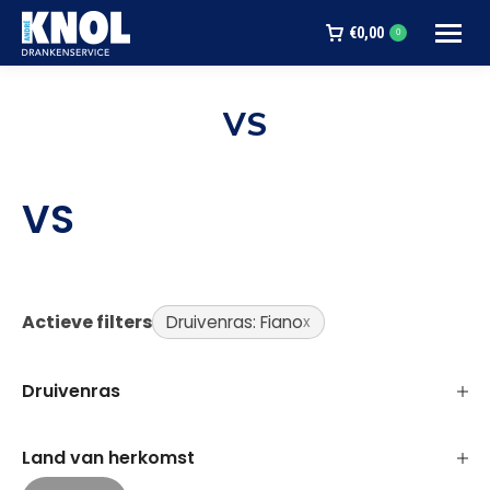
€
0,00
0
VS
Je bent hier:
VS
Actieve filters
Druivenras: Fiano
Druivenras
Land van herkomst