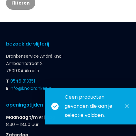
Filteren
bezoek de slijterij
Drankenservice André Knol
Ambachtstraat 2
7609 RA Almelo
T
0546 813351
E
info@knoldranken.nl
Geen producten
openingstijden
gevonden die aan je
selectie voldoen.
Maandag t/m vrijdag
8.30 – 18.00 uur
Zaterdag