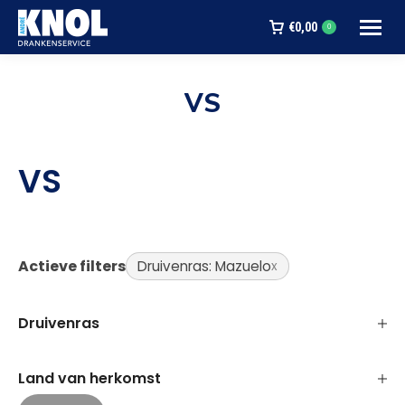
€
0,00
0
VS
Je bent hier:
VS
Actieve filters
Druivenras: Mazuelo
Druivenras
Land van herkomst