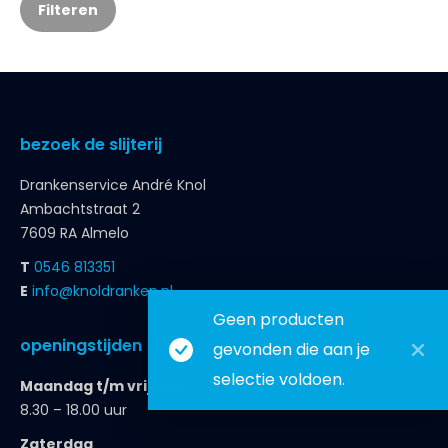
Filteren
bezoek de slijterij
Drankenservice André Knol
Ambachtstraat 2
7609 RA Almelo
T
0546 813351
E
info@knoldranken.nl
Geen producten
openingstijden
gevonden die aan je
selectie voldoen.
Maandag t/m vrijdag
8.30 – 18.00 uur
Zaterdag