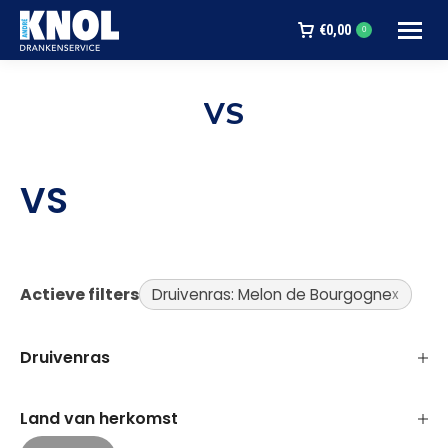
€
0,00
0
VS
Je bent hier:
VS
Actieve filters
Druivenras: Melon de Bourgogne
Druivenras
Land van herkomst