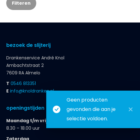
Filteren
bezoek de slijterij
Drankenservice André Knol
Ambachtstraat 2
7609 RA Almelo
T
0546 813351
E
info@knoldranken.nl
Geen producten
openingstijden
gevonden die aan je
selectie voldoen.
Maandag t/m vrijdag
8.30 – 18.00 uur
Zaterdag