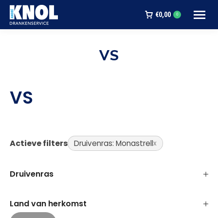
€
0,00
0
VS
Je bent hier:
VS
Actieve filters
Druivenras: Monastrell
Druivenras
Land van herkomst