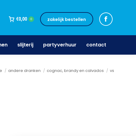
jnen
slijterij
partyverhuur
contact
€
0,00
zakelijk bestellen
0
nen
slijterij
partyverhuur
contact
ent hier:
e
andere dranken
cognac, brandy en calvados
vs