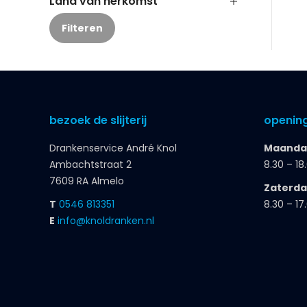
Land van herkomst
Filteren
bezoek de slijterij
opening
Drankenservice André Knol
Maandag
Ambachtstraat 2
8.30 – 18
7609 RA Almelo
Zaterd
T
0546 813351
8.30 – 17
E
info@knoldranken.nl