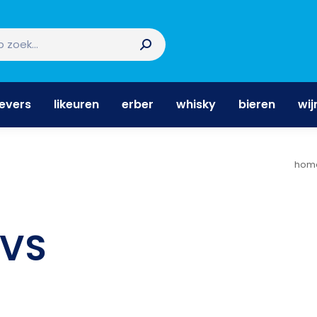
nevers
likeuren
erber
whisky
bieren
wi
nevers
likeuren
erber
whisky
bieren
wij
Je b
hom
VS