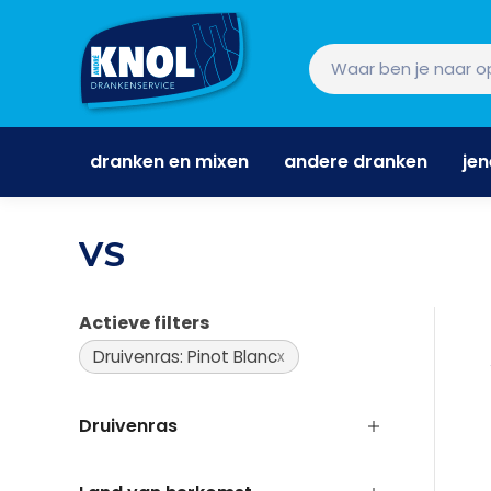
dranken en mixen
andere dranken
je
dranken en mixen
andere dranken
je
VS
Actieve filters
Druivenras: Pinot Blanc
Druivenras