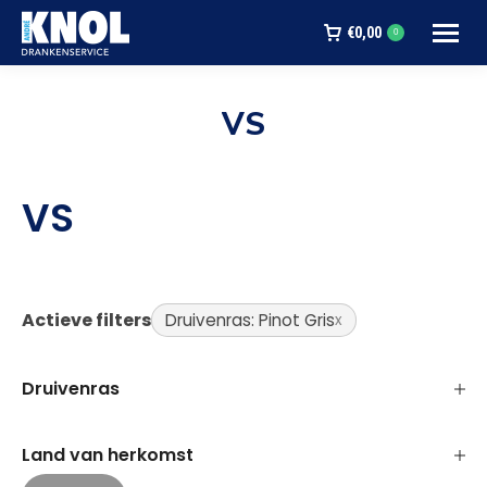
€
0,00
0
VS
Je bent hier:
VS
Actieve filters
Druivenras: Pinot Gris
Druivenras
Land van herkomst