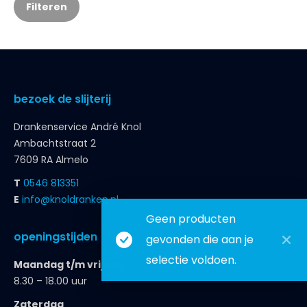
Filteren
bezoek de slijterij
Drankenservice André Knol
Ambachtstraat 2
7609 RA Almelo
T
0546 813351
E
info@knoldranken.nl
Geen producten
openingstijden
gevonden die aan je
selectie voldoen.
Maandag t/m vrijdag
8.30 – 18.00 uur
Zaterdag