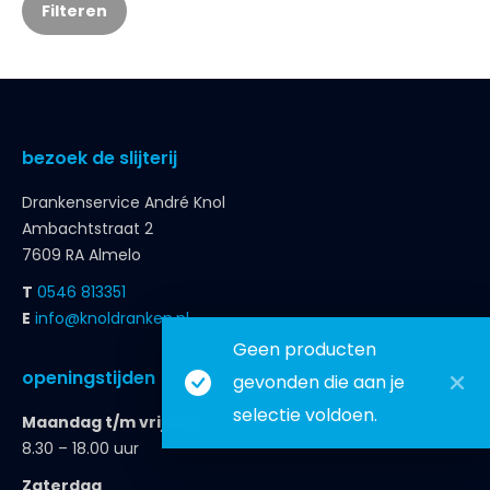
Filteren
bezoek de slijterij
Drankenservice André Knol
Ambachtstraat 2
7609 RA Almelo
T
0546 813351
E
info@knoldranken.nl
Geen producten
openingstijden
gevonden die aan je
selectie voldoen.
Maandag t/m vrijdag
8.30 – 18.00 uur
Zaterdag