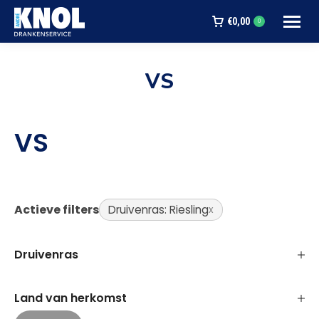
€
0,00
0
VS
Je bent hier:
VS
Actieve filters
Druivenras: Riesling
Druivenras
Land van herkomst