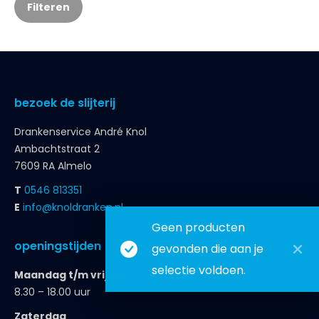
Filteren
bezoek de slijterij
Drankenservice André Knol
Ambachtstraat 2
7609 RA Almelo
T
0546 813351
E
info@knoldranken.nl
Geen producten
openingstijden
gevonden die aan je
selectie voldoen.
Maandag t/m vrijdag
8.30 – 18.00 uur
Zaterdag