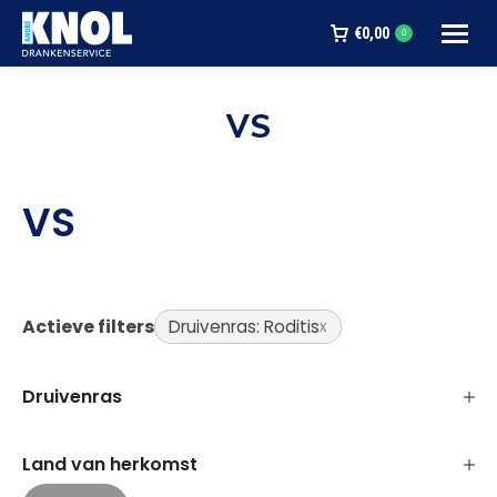
€
0,00
0
VS
Je bent hier:
VS
Actieve filters
Druivenras: Roditis
Druivenras
Land van herkomst