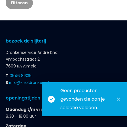
Filteren
bezoek de slijterij
Drankenservice André Knol
Ambachtstraat 2
7609 RA Almelo
T
0546 813351
E
info@knoldranken.nl
Geen producten
openingstijden
gevonden die aan je
selectie voldoen.
Maandag t/m vrijdag
8.30 – 18.00 uur
Zaterdag