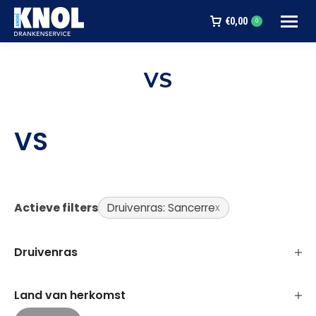
€
0,00
0
VS
Je bent hier:
VS
Actieve filters
Druivenras: Sancerre
Druivenras
Land van herkomst