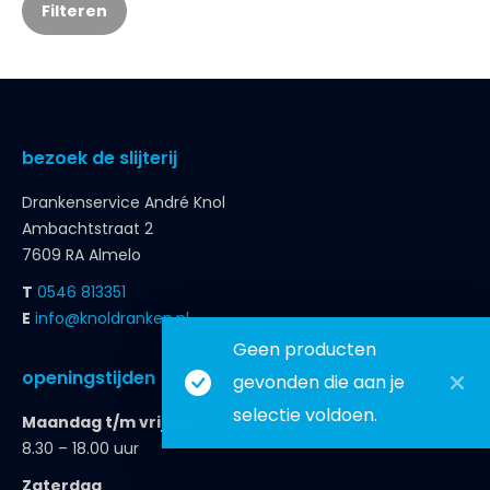
Filteren
bezoek de slijterij
Drankenservice André Knol
Ambachtstraat 2
7609 RA Almelo
T
0546 813351
E
info@knoldranken.nl
Geen producten
openingstijden
gevonden die aan je
selectie voldoen.
Maandag t/m vrijdag
8.30 – 18.00 uur
Zaterdag