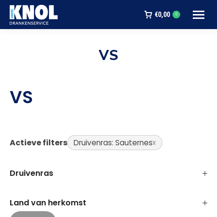
€
0,00
0
VS
Je bent hier:
VS
Actieve filters
Druivenras: Sauternes
Druivenras
Land van herkomst