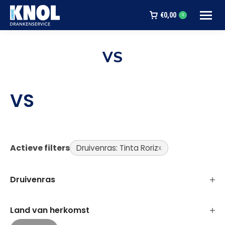
€
0,00
0
VS
Je bent hier:
VS
Actieve filters
Druivenras: Tinta Roriz
Druivenras
Land van herkomst