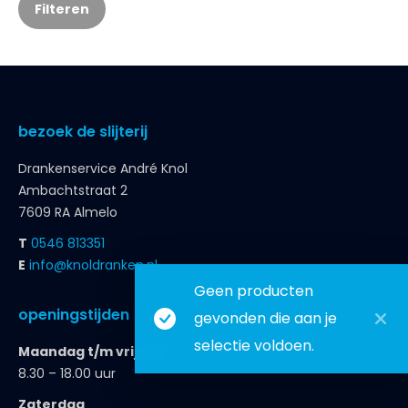
Filteren
bezoek de slijterij
Drankenservice André Knol
Ambachtstraat 2
7609 RA Almelo
T
0546 813351
E
info@knoldranken.nl
Geen producten
openingstijden
gevonden die aan je
selectie voldoen.
Maandag t/m vrijdag
8.30 – 18.00 uur
Zaterdag