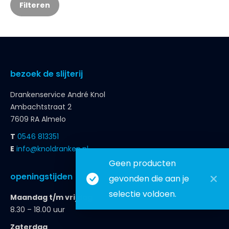
Filteren
bezoek de slijterij
Drankenservice André Knol
Ambachtstraat 2
7609 RA Almelo
T
0546 813351
E
info@knoldranken.nl
Geen producten
openingstijden
gevonden die aan je
selectie voldoen.
Maandag t/m vrijdag
8.30 – 18.00 uur
Zaterdag