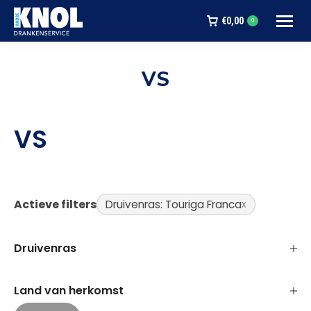
€
0,00
0
VS
Je bent hier:
VS
Actieve filters
Druivenras: Touriga Franca
Druivenras
Land van herkomst