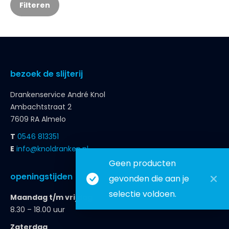
Filteren
bezoek de slijterij
Drankenservice André Knol
Ambachtstraat 2
7609 RA Almelo
T
0546 813351
E
info@knoldranken.nl
Geen producten
openingstijden
gevonden die aan je
selectie voldoen.
Maandag t/m vrijdag
8.30 – 18.00 uur
Zaterdag