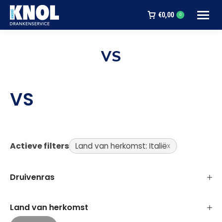
€
0,00
0
VS
Je bent hier:
VS
Actieve filters
Land van herkomst: Italië
Druivenras
Land van herkomst