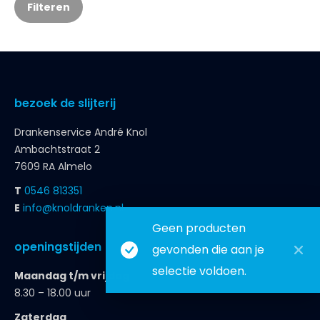
Filteren
bezoek de slijterij
Drankenservice André Knol
Ambachtstraat 2
7609 RA Almelo
T
0546 813351
E
info@knoldranken.nl
Geen producten
openingstijden
gevonden die aan je
selectie voldoen.
Maandag t/m vrijdag
8.30 – 18.00 uur
Zaterdag