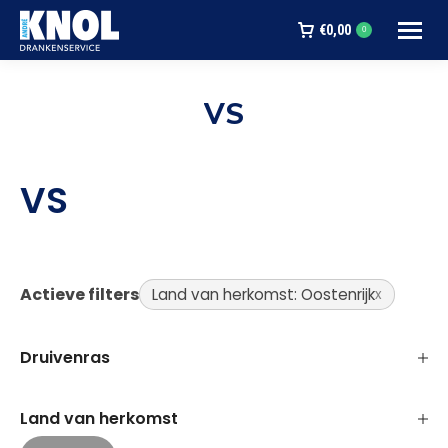
€
0,00
0
VS
Je bent hier:
VS
Actieve filters
Land van herkomst: Oostenrijk
Druivenras
Land van herkomst