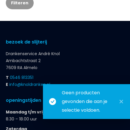
Filteren
bezoek de slijterij
Drankenservice André Knol
Ambachtstraat 2
7609 RA Almelo
T
0546 813351
E
info@knoldranken.nl
Geen producten
openingstijden
gevonden die aan je
selectie voldoen.
Maandag t/m vrijdag
8.30 – 18.00 uur
Zaterdag