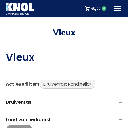
€
0,00
0
Vieux
Je bent hier:
Vieux
Actieve filters
Druivenras: Rondinella
Druivenras
Land van herkomst