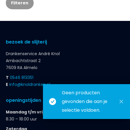
Filteren
bezoek de slijterij
Drankenservice André Knol
Ambachtstraat 2
7609 RA Almelo
T
0546 813351
E
info@knoldranken.nl
Geen producten
openingstijden
gevonden die aan je
selectie voldoen.
Maandag t/m vrijdag
8.30 – 18.00 uur
Zaterdag