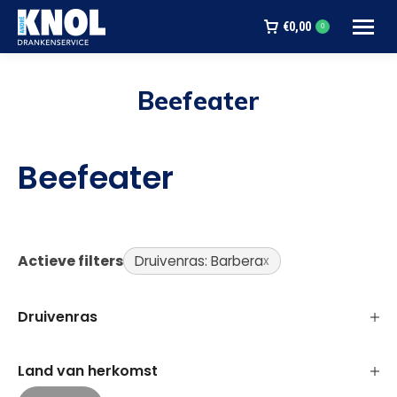
€
0,00
0
Beefeater
Je bent hier:
Beefeater
Actieve filters
Druivenras: Barbera
Druivenras
Land van herkomst