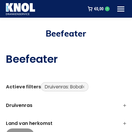
€
0,00
0
Beefeater
Je bent hier:
Beefeater
Actieve filters
Druivenras: Bobal
Druivenras
Land van herkomst