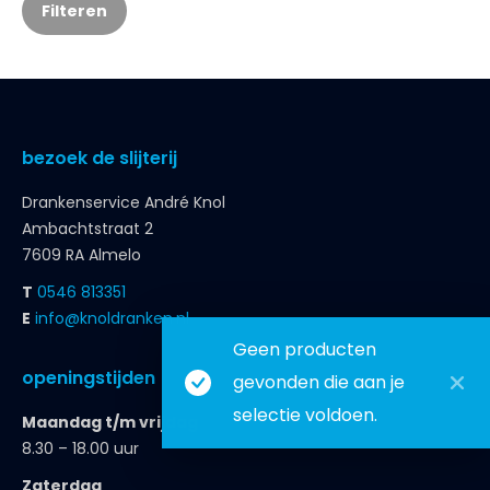
Filteren
bezoek de slijterij
Drankenservice André Knol
Ambachtstraat 2
7609 RA Almelo
T
0546 813351
E
info@knoldranken.nl
Geen producten
openingstijden
gevonden die aan je
selectie voldoen.
Maandag t/m vrijdag
8.30 – 18.00 uur
Zaterdag