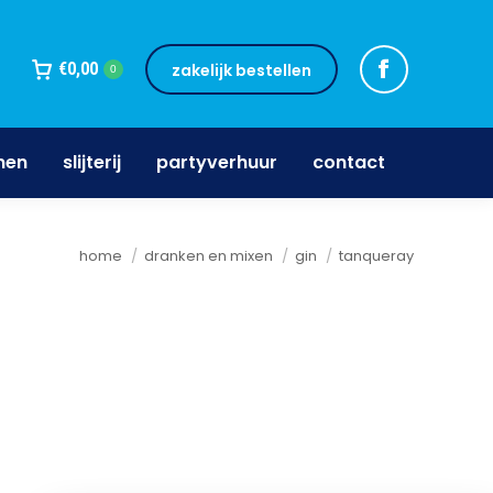
jnen
slijterij
partyverhuur
contact
€
0,00
zakelijk bestellen
0
nen
slijterij
partyverhuur
contact
Je bent hier:
home
dranken en mixen
gin
tanqueray