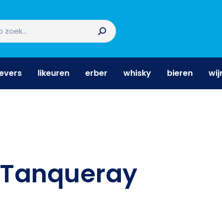
nevers
likeuren
erber
whisky
bieren
wi
nevers
likeuren
erber
whisky
bieren
wij
Tanqueray