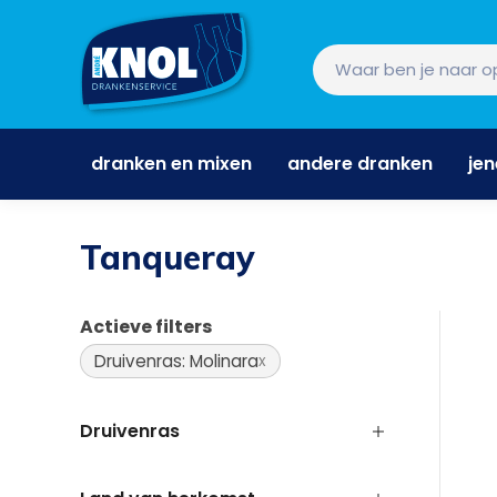
dranken en mixen
andere dranken
je
dranken en mixen
andere dranken
je
Tanqueray
Actieve filters
Druivenras: Molinara
Druivenras