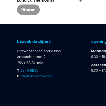
Land van herkomst
Filteren
bezoek de slijterij
opening
Drankenservice André Knol
Maandag
Ambachtstraat 2
8.30 – 18
7609 RA Almelo
Zaterd
T
0546 813351
8.30 – 17
E
info@knoldranken.nl