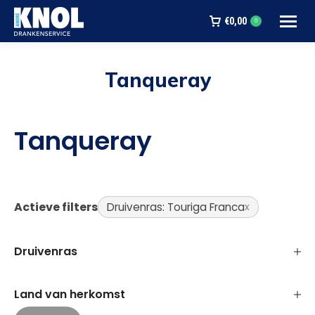
€
0,00
0
Tanqueray
Je bent hier:
Tanqueray
Actieve filters
Druivenras: Touriga Franca
Druivenras
Land van herkomst