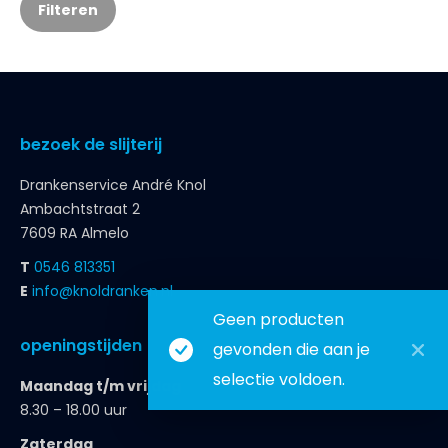
Filteren
bezoek de slijterij
Drankenservice André Knol
Ambachtstraat 2
7609 RA Almelo
T
0546 813351
E
info@knoldranken.nl
Geen producten
openingstijden
gevonden die aan je
selectie voldoen.
Maandag t/m vrijdag
8.30 – 18.00 uur
Zaterdag