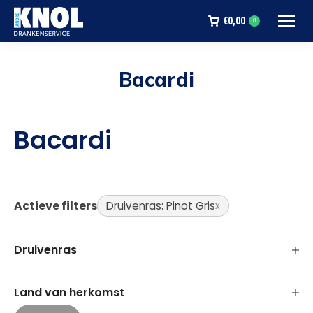
€
0,00
0
Bacardi
Je bent hier:
Bacardi
Actieve filters
Druivenras: Pinot Gris
Druivenras
Land van herkomst