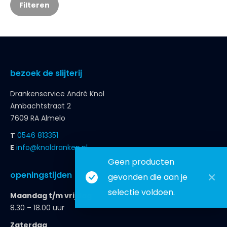
Filteren
bezoek de slijterij
Drankenservice André Knol
Ambachtstraat 2
7609 RA Almelo
T
0546 813351
E
info@knoldranken.nl
Geen producten
openingstijden
gevonden die aan je
selectie voldoen.
Maandag t/m vrijdag
8.30 – 18.00 uur
Zaterdag