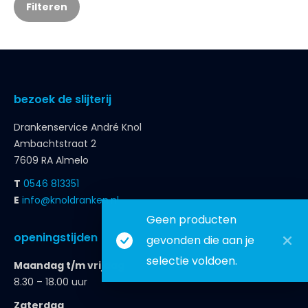
Filteren
bezoek de slijterij
Drankenservice André Knol
Ambachtstraat 2
7609 RA Almelo
T
0546 813351
E
info@knoldranken.nl
Geen producten
openingstijden
gevonden die aan je
selectie voldoen.
Maandag t/m vrijdag
8.30 – 18.00 uur
Zaterdag