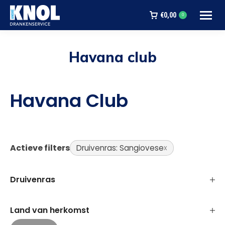
€
0,00
0
Havana club
Je bent hier:
Havana Club
Actieve filters
Druivenras: Sangiovese
Druivenras
Land van herkomst