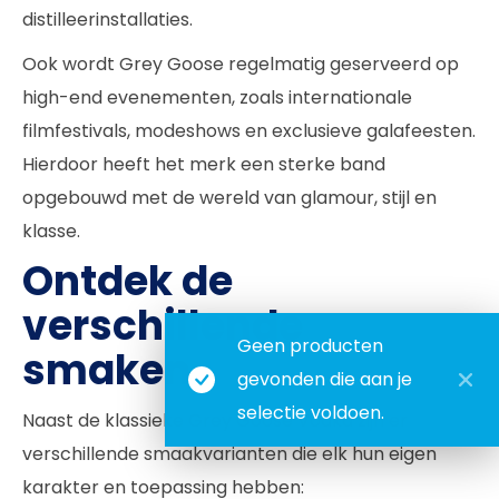
distilleerinstallaties.
Ook wordt Grey Goose regelmatig geserveerd op
high-end evenementen, zoals internationale
filmfestivals, modeshows en exclusieve galafeesten.
Hierdoor heeft het merk een sterke band
opgebouwd met de wereld van glamour, stijl en
klasse.
Ontdek de
verschillende
Geen producten
smaken
gevonden die aan je
selectie voldoen.
Naast de klassieke Grey Goose Vodka zijn er
verschillende smaakvarianten die elk hun eigen
karakter en toepassing hebben: