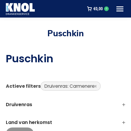
€
0,00
0
Puschkin
Je bent hier:
Puschkin
Actieve filters
Druivenras: Carmenere
Druivenras
Land van herkomst