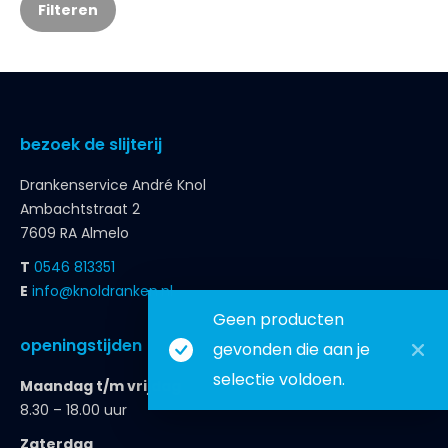
Filteren
bezoek de slijterij
Drankenservice André Knol
Ambachtstraat 2
7609 RA Almelo
T
0546 813351
E
info@knoldranken.nl
Geen producten
openingstijden
gevonden die aan je
selectie voldoen.
Maandag t/m vrijdag
8.30 – 18.00 uur
Zaterdag