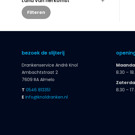
Land van herkomst
Filteren
bezoek de slijterij
opening
Drankenservice André Knol
Maandag
Ambachtstraat 2
8.30 – 18
7609 RA Almelo
Zaterd
T
0546 813351
8.30 – 17
E
info@knoldranken.nl