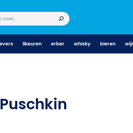
nevers
likeuren
erber
whisky
bieren
wi
nevers
likeuren
erber
whisky
bieren
wij
Puschkin