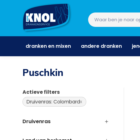
dranken en mixen
andere dranken
je
dranken en mixen
andere dranken
je
Puschkin
Actieve filters
Druivenras: Colombard
Druivenras