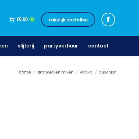
jnen
slijterij
partyverhuur
contact
€
0,00
zakelijk bestellen
0
nen
slijterij
partyverhuur
contact
Je bent hier:
home
dranken en mixen
vodka
puschkin