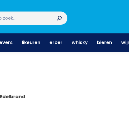
nevers
likeuren
erber
whisky
bieren
wi
nevers
likeuren
erber
whisky
bieren
wij
Edelbrand