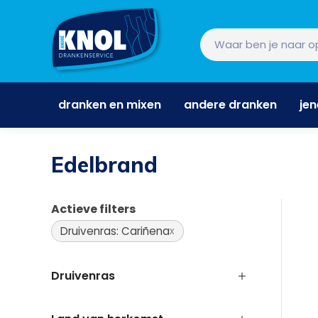
dranken en mixen
andere dranken
je
dranken en mixen
andere dranken
je
Edelbrand
Actieve filters
Druivenras: Cariñena
Druivenras