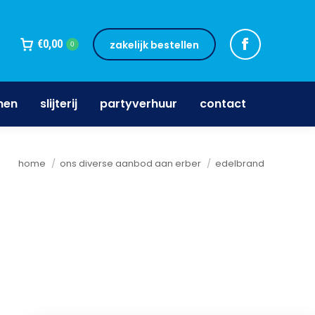
jnen
slijterij
partyverhuur
contact
€
0,00
zakelijk bestellen
0
nen
slijterij
partyverhuur
contact
Je bent hier:
home
ons diverse aanbod aan erber
edelbrand