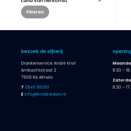
Land van herkomst
Filteren
bezoek de slijterij
opening
Drankenservice André Knol
Maandag
Ambachtstraat 2
8.30 – 18
7609 RA Almelo
Zaterd
T
0546 813351
8.30 – 17
E
info@knoldranken.nl