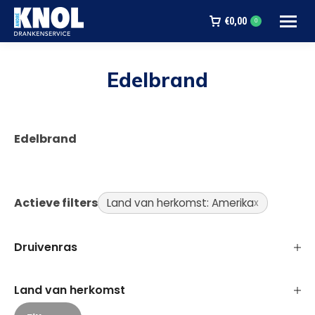
€
0,00
0
Edelbrand
Je bent hier:
Edelbrand
Actieve filters
Land van herkomst: Amerika
Druivenras
Land van herkomst