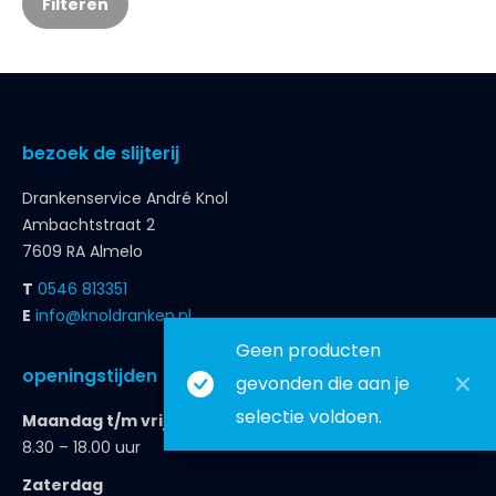
Filteren
bezoek de slijterij
Drankenservice André Knol
Ambachtstraat 2
7609 RA Almelo
T
0546 813351
E
info@knoldranken.nl
Geen producten
openingstijden
gevonden die aan je
selectie voldoen.
Maandag t/m vrijdag
8.30 – 18.00 uur
Zaterdag