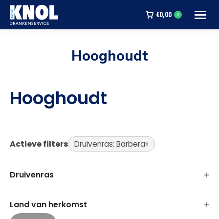
€
0,00
0
Hooghoudt
Je bent hier:
Hooghoudt
Actieve filters
Druivenras: Barbera
Druivenras
Land van herkomst