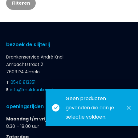
Filteren
bezoek de slijterij
Drankenservice André Knol
Ambachtstraat 2
7609 RA Almelo
T
0546 813351
E
info@knoldranken.nl
Geen producten
openingstijden
gevonden die aan je
selectie voldoen.
Maandag t/m vrijdag
8.30 – 18.00 uur
Zaterdag