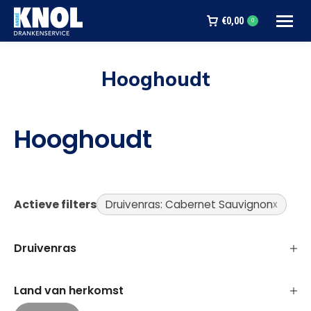
€
0,00
0
Hooghoudt
Je bent hier:
Hooghoudt
Actieve filters
Druivenras: Cabernet Sauvignon
Druivenras
Land van herkomst