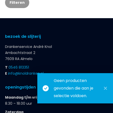
Filteren
bezoek de slijterij
Drankenservice André Knol
Ambachtstraat 2
7609 RA Almelo
T
0546 813351
E
info@knoldranken.nl
Geen producten
openingstijden
gevonden die aan je
selectie voldoen.
Maandag t/m vrijdag
8.30 – 18.00 uur
Zaterdag