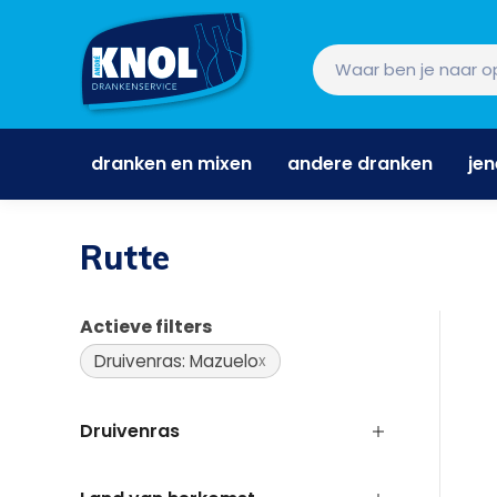
dranken en mixen
andere dranken
je
dranken en mixen
andere dranken
je
Rutte
Actieve filters
Druivenras: Mazuelo
Druivenras