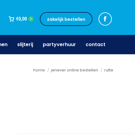
jnen
slijterij
partyverhuur
contact
€
0,00
zakelijk bestellen
0
nen
slijterij
partyverhuur
contact
Je bent hier:
home
jenever online bestellen
rutte