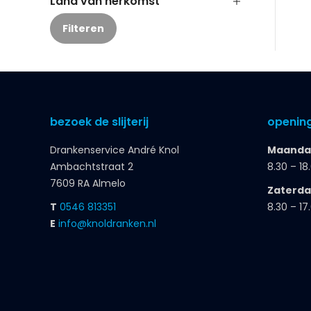
Land van herkomst
Filteren
bezoek de slijterij
opening
Drankenservice André Knol
Maandag
Ambachtstraat 2
8.30 – 18
7609 RA Almelo
Zaterd
T
0546 813351
8.30 – 17
E
info@knoldranken.nl