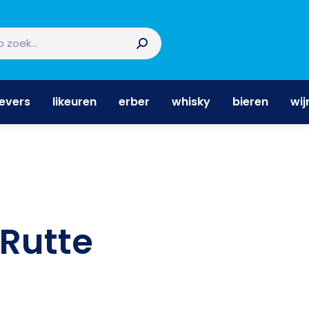
nevers
likeuren
erber
whisky
bieren
wi
nevers
likeuren
erber
whisky
bieren
wij
Rutte