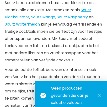
Sourz is een uitstekende basis voor kleurrijke en
smaakvolle cocktails. Met smaken zoals
Sourz
Blackcurrant
,
Sourz Mango,
Sourz Raspberry
en
Sourz Watermelon
kun je eenvoudig verfrissende en
fruitige cocktails mixen die perfect zijn voor feestjes
of ontspannen avonden. Mix Sourz met soda of
tonic voor een licht en bruisend drankje, of mix het
met andere likeuren en vruchtensappen voor het
samenstellen van verfijnde cocktails.
Voor de echte liefhebbers van de intense smaak
van Sourz kan het puur drinken van deze likeur een
ware traktatie zijn. Serveer Sourz gekoeld of over ijs
Geen producten
om de rijke, fruitige smaken volledig tot hun recht
gevonden die aan je
te laten komen. Dit is een populaire manier om te
selectie voldoen.
genieten van Sourz in een meer ontspannen