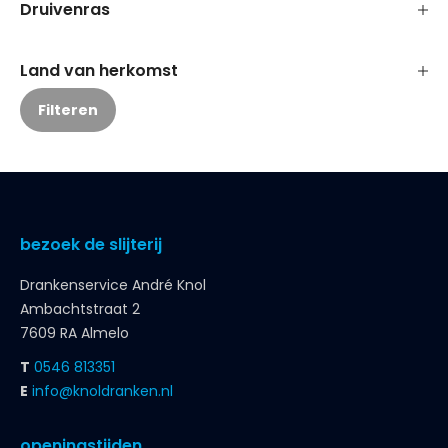
Druivenras
Land van herkomst
Filteren
bezoek de slijterij
Drankenservice André Knol
Ambachtstraat 2
7609 RA Almelo
T
0546 813351
E
info@knoldranken.nl
openingstijden