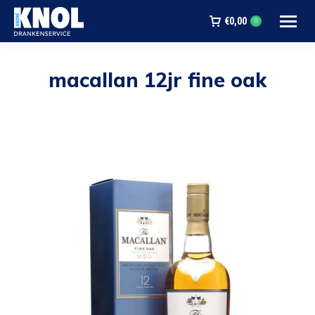
€
0,00
0
macallan 12jr fine oak
Je bent hier: