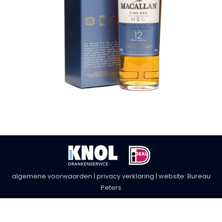
algemene voorwaarden
|
privacy verklaring
| website:
Bureau
Peters