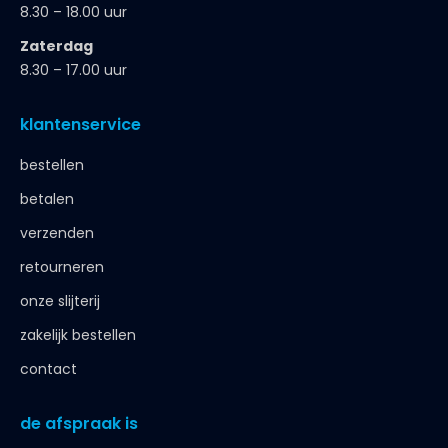
betalen
verzenden
retourneren
onze slijterij
zakelijk bestellen
contact
de afspraak is
< 18 jaar, deze website is niet voor jou bestemd
< 18 jaar verkopen wij geen alcohol
< 25 jaar, laat je legitimatie zien