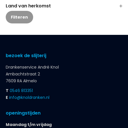
bezoek de slijterij
Drankenservice André Knol
Ambachtstraat 2
7609 RA Almelo
T
0546 813351
E
info@knoldranken.nl
openingstijden
Maandag t/m vrijdag
8.30 – 18.00 uur
Zaterdag
8.30 – 17.00 uur
klantenservice
bestellen