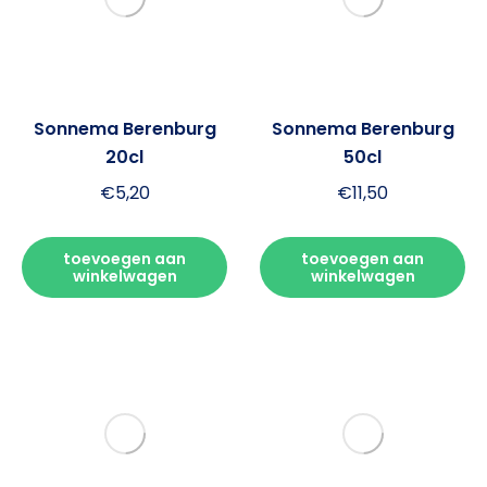
€
11,50
toevoegen aan
winkelwagen
Weduwe Joustra
Weduwe Joustra
Beerenburg 32% Nobel
Beerenburg 35% 100cl
& Echt 100cl
€
18,50
€
17,50