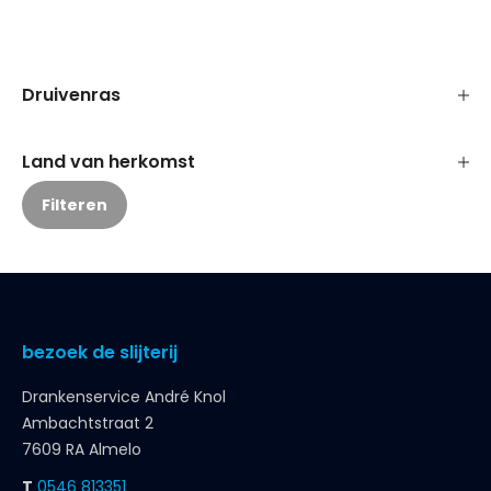
Druivenras
Land van herkomst
Filteren
bezoek de slijterij
Drankenservice André Knol
Ambachtstraat 2
7609 RA Almelo
T
0546 813351