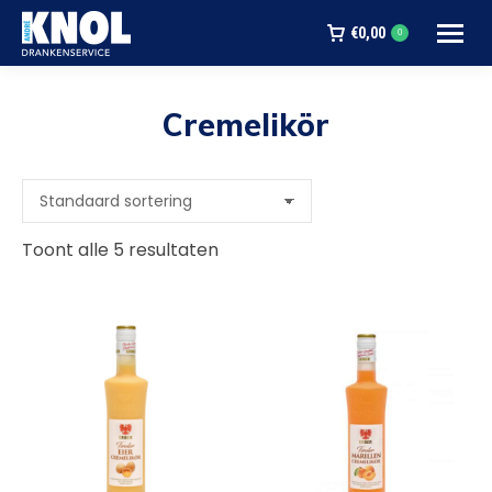
€
0,00
0
Cremelikör
Je bent hier:
Toont alle 5 resultaten