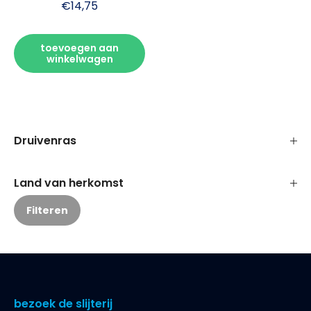
€
14,75
toevoegen aan
winkelwagen
Druivenras
Land van herkomst
Filteren
bezoek de slijterij