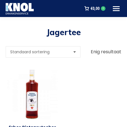
€
0,00
0
Jagertee
Je bent hier:
Enig resultaat