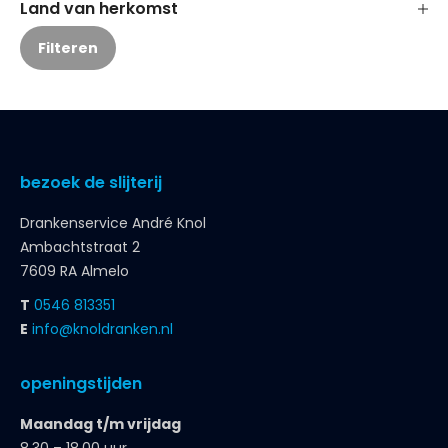
Land van herkomst
Filteren
bezoek de slijterij
Drankenservice André Knol
Ambachtstraat 2
7609 RA Almelo
T
0546 813351
E
info@knoldranken.nl
openingstijden
Maandag t/m vrijdag