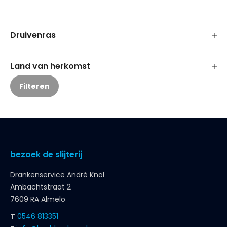
Druivenras
Land van herkomst
Filteren
bezoek de slijterij
Drankenservice André Knol
Ambachtstraat 2
7609 RA Almelo
T
0546 813351