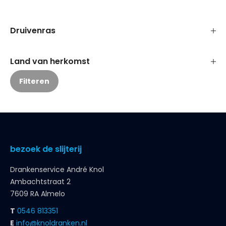
Druivenras
Land van herkomst
Filteren
bezoek de slijterij
Drankenservice André Knol
Ambachtstraat 2
7609 RA Almelo
T
0546 813351
E
info@knoldranken.nl