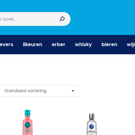
nevers
likeuren
erber
whisky
bieren
wi
nevers
likeuren
erber
whisky
bieren
wij