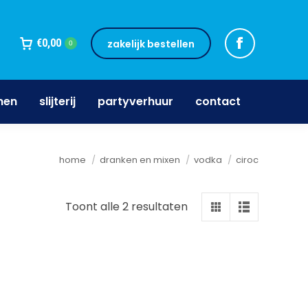
jnen
slijterij
partyverhuur
contact
€
0,00
zakelijk bestellen
0
nen
slijterij
partyverhuur
contact
Je bent hier:
home
dranken en mixen
vodka
ciroc
Toont alle 2 resultaten