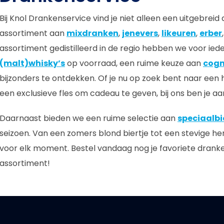
Bij Knol Drankenservice vind je niet alleen een uitgebre
assortiment aan
mixdranken
,
jenevers
,
likeuren
,
erber
assortiment gedistilleerd in de regio hebben we voor ied
(malt)whisky’s
op voorraad, een ruime keuze aan
cog
bijzonders te ontdekken. Of je nu op zoek bent naar een he
een exclusieve fles om cadeau te geven, bij ons ben je aan
Daarnaast bieden we een ruime selectie aan
speciaalbi
seizoen. Van een zomers blond biertje tot een stevige her
voor elk moment. Bestel vandaag nog je favoriete drank
assortiment!