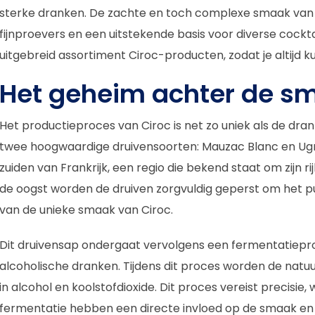
sterke dranken. De zachte en toch complexe smaak van 
fijnproevers en een uitstekende basis voor diverse cocktai
uitgebreid assortiment Ciroc-producten, zodat je altijd 
Het geheim achter de s
Het productieproces van Ciroc is net zo uniek als de dra
twee hoogwaardige druivensoorten: Mauzac Blanc en Ugni
zuiden van Frankrijk, een regio die bekend staat om zijn ri
de oogst worden de druiven zorgvuldig geperst om het pu
van de unieke smaak van Ciroc.
Dit druivensap ondergaat vervolgens een fermentatiepro
alcoholische dranken. Tijdens dit proces worden de natuur
in alcohol en koolstofdioxide. Dit proces vereist precisi
fermentatie hebben een directe invloed op de smaak en kw