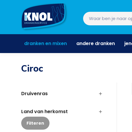
dranken en mixen
andere dranken
je
dranken en mixen
andere dranken
je
Ciroc
Druivenras
Land van herkomst
Filteren