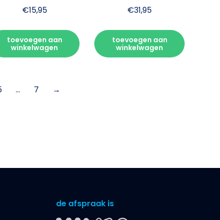
€
15,95
€
31,95
toevoegen aan
toevoegen aan
winkelwagen
winkelwagen
5
…
7
→
de afspraak is