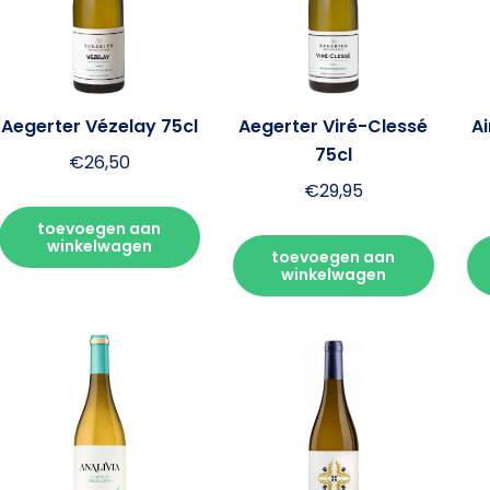
Aegerter Vézelay 75cl
Aegerter Viré-Clessé
A
75cl
€
26,50
€
29,95
toevoegen aan
winkelwagen
toevoegen aan
winkelwagen