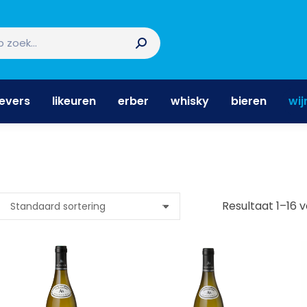
nevers
likeuren
erber
whisky
bieren
wi
nevers
likeuren
erber
whisky
bieren
wij
Resultaat 1–16 