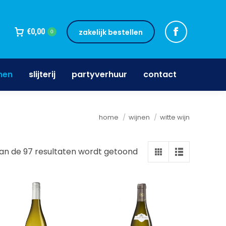
jnen
slijterij
partyverhuur
contact
€
0,00
zakelijk bestellen
0
nen
slijterij
partyverhuur
contact
Je bent hier:
home
wijnen
witte wijn
van de 97 resultaten wordt getoond