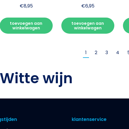
€
8,95
€
6,95
toevoegen aan
toevoegen aan
winkelwagen
winkelwagen
1
2
3
4
Witte wijn
stijden
klantenservice