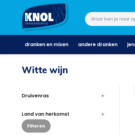
dranken en mixen
andere dranken
je
dranken en mixen
andere dranken
je
Witte wijn
Druivenras
Land van herkomst
Filteren