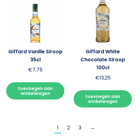
Giffard Vanille Siroop
Giffard White
35cl
Chocolate Siroop
100cl
€
7,75
€
13,25
toevoegen aan
winkelwagen
toevoegen aan
winkelwagen
1
2
3
→