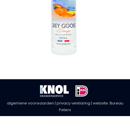
algemene voorwaarden
|
privacy verklaring
| website:
Bureau
Peters