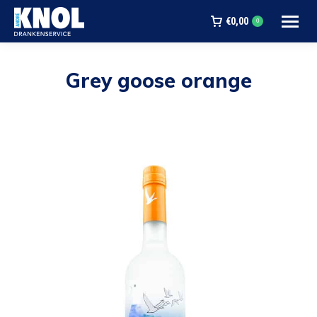
€
0,00
0
Grey goose orange
Je bent hier: