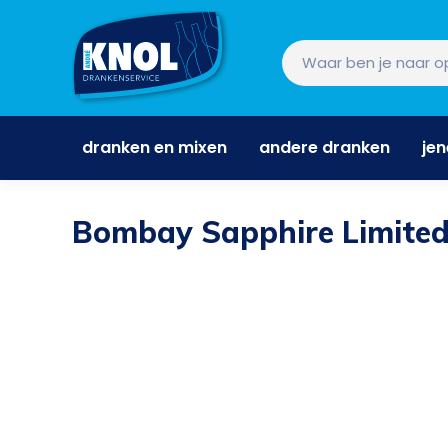
dranken en mixen
andere dranken
je
dranken en mixen
andere dranken
je
Bombay Sapphire Limite