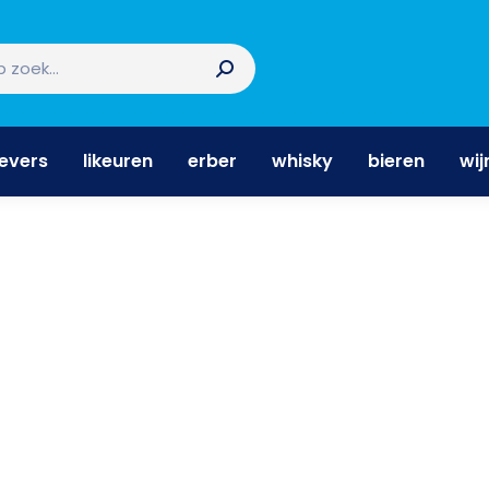
nevers
likeuren
erber
whisky
bieren
wi
nevers
likeuren
erber
whisky
bieren
wij
d