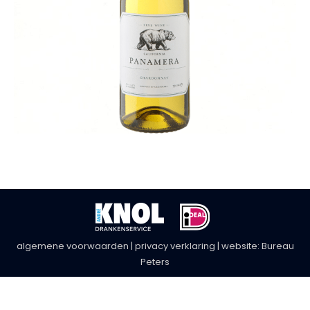
algemene voorwaarden
|
privacy verklaring
| website:
Bureau
Peters