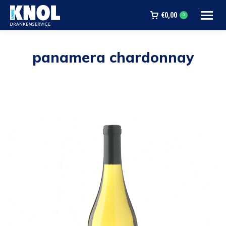
€
0,00
0
panamera chardonnay
Je bent hier: