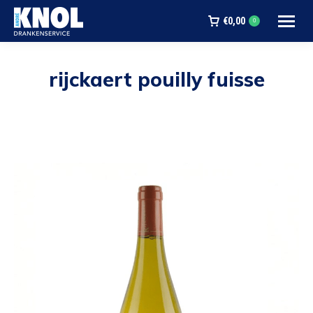
€
0,00
0
rijckaert pouilly fuisse
Je bent hier: