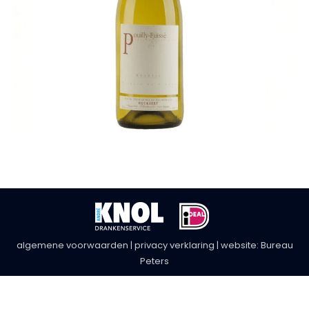
algemene voorwaarden
|
privacy verklaring
| website:
Bureau
Peters